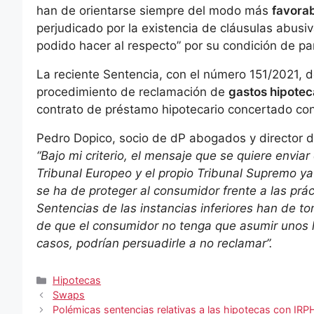
han de orientarse siempre del modo más
favorab
perjudicado por la existencia de cláusulas abusi
podido hacer al respecto” por su condición de par
La reciente Sentencia, con el número 151/2021, 
procedimiento de reclamación de
gastos hipotec
contrato de préstamo hipotecario concertado co
Pedro Dopico, socio de dP abogados y director 
“Bajo mi criterio, el mensaje que se quiere envia
Tribunal Europeo y el propio Tribunal Supremo y
se ha de proteger al consumidor frente a las prác
Sentencias de las instancias inferiores han de t
de que el consumidor no tenga que asumir unos
casos, podrían persuadirle a no reclamar”.
Categorías
Hipotecas
Swaps
Polémicas sentencias relativas a las hipotecas con IRP