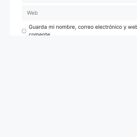
Web
Guarda mi nombre, correo electrónico y we
comente.
dP Abogados Consultores
dP Abogados Consultores es un despacho de especialistas en 
dP en Coruña
Dirección Coruña:
Plaza de Mina, 1 - 1º
Teléfono:
604 07 61 07