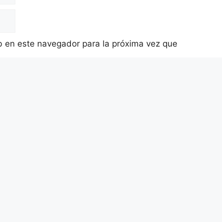
b en este navegador para la próxima vez que
legislación y asesoramiento que cuenta con más de 40 años de exp
dP en Madrid
Dirección Madrid:
C/ Príncipe Vergara, 132
Teléfonos:
604 07 61 07
-
604 07 61 44