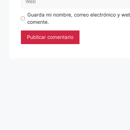
Guarda mi nombre, correo electrónico y we
comente.
dP Abogados Consultores
dP Abogados Consultores es un despacho de especialistas en 
dP en Coruña
Dirección Coruña:
Plaza de Mina, 1 - 1º
Teléfono:
604 07 61 07