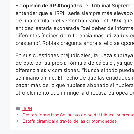
En
opinión de dP Abogados
, el Tribunal Supremo
entender que el IRPH sería siempre más elevado q
de una circular del sector bancario del 1994 que d
entidad estaría exonerada “del deber de informa
diferentes índices de referencia más utilizados 
préstamo”. Robles pregunta ahora si ello se opon
En sus cuestiones prejudiciales, la jueza subray
de este por su propia fórmula de cálculo”, ya qu
diferenciales y comisiones. “Nunca el todo puede 
seminario online. El hecho de que las entidades n
pagar más de lo que hubiese abonado si hubiera t
otro elemento que infringe la directiva europea
Categorías
IRPH
Gastos formalización: nuevo golpe del tribunal suprem
Estafa piramidal a través de las criptomonedas