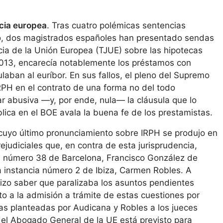
icia europea
. Tras cuatro polémicas sentencias
o, dos magistrados españoles han presentado sendas
icia de la Unión Europea (TJUE) sobre las hipotecas
 2013, encarecía notablemente los préstamos con
ulaban al euríbor. En sus fallos, el pleno del Supremo
IRPH en el contrato de una forma no del todo
ar abusiva —y, por ende, nula— la cláusula que lo
lica en el BOE avala la buena fe de los prestamistas.
yo último pronunciamiento sobre IRPH se produjo en
judiciales que, en contra de esta jurisprudencia,
cia número 38 de Barcelona, Francisco González de
 instancia número 2 de Ibiza, Carmen Robles. A
hizo saber que paralizaba los asuntos pendientes
to a la admisión a trámite de estas cuestiones por
tas planteadas por Audicana y Robles a los jueces
el Abogado General de la UE está previsto para