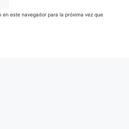
b en este navegador para la próxima vez que
legislación y asesoramiento que cuenta con más de 40 años de exp
dP en Madrid
Dirección Madrid:
C/ Príncipe Vergara, 132
Teléfonos:
604 07 61 07
-
604 07 61 44